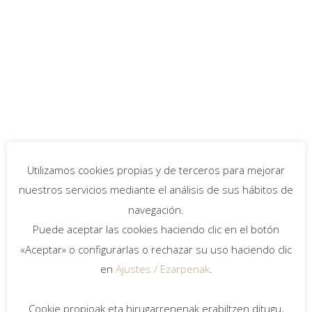
Las Rozas. Madrid
Fecha: 2019
Proyecto: Bieme2014 Arquitectura
152 viviendas, garajes, trasteros y
locales en la Parcela “A.300.3” del AIU
“LO.05 Txomin Enea”, Donostia
(Gipuzkoa)
Fecha: 2019
Utilizamos cookies propias y de terceros para mejorar
Proyecto: Bieme2014 Arquitectura /
nuestros servicios mediante el análisis de sus hábitos de
Urgari
navegación.
Dirección: Bieme2014 Arquitectura
Puede aceptar las cookies haciendo clic en el botón
101 viviendas, garajes y trasteros en
«Aceptar» o configurarlas o rechazar su uso haciendo clic
la parcela C/Luis Montoto 2, C/La
en
Ajustes / Ezarpenak
.
Florida y Avda. Menéndez Pelayo del
Sector 18 “San Roque-La Florida” de
Cookie propioak eta hirugarrenenak erabiltzen ditugu,