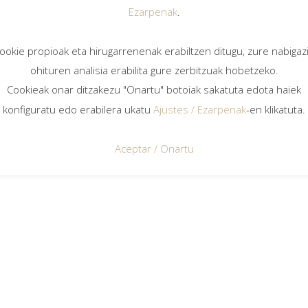
y de
Ezarpenak
.
ookie propioak eta hirugarrenenak erabiltzen ditugu, zure nabigaz
ohituren analisia erabilita gure zerbitzuak hobetzeko.
Cookieak onar ditzakezu "Onartu" botoiak sakatuta edota haiek
konfiguratu edo erabilera ukatu
Ajustes / Ezarpenak
-en klikatuta.
Aceptar / Onartu