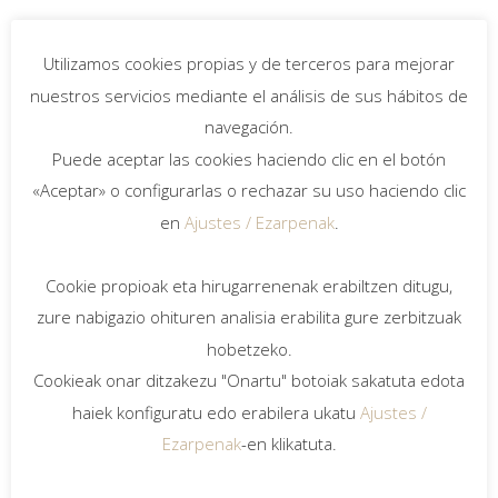
Info
Modificación de Estudio de Detalle del Ámbito
Utilizamos cookies propias y de terceros para mejorar
U.E.1.3. Kueto, Sestao (Bizkaia).
nuestros servicios mediante el análisis de sus hábitos de
navegación.
Fecha
Puede aceptar las cookies haciendo clic en el botón
2018.
«Aceptar» o configurarlas o rechazar su uso haciendo clic
Proyecto
en
Ajustes / Ezarpenak
.
Bieme2014 Arquitectura / Arkigest
Arquitectura Ingeniería y Gestión.
Cookie propioak eta hirugarrenenak erabiltzen ditugu,
zure nabigazio ohituren analisia erabilita gure zerbitzuak
hobetzeko.
Planeamiento y gestión,
Cookieak onar ditzakezu "Onartu" botoiak sakatuta edota
Urbanismo/Planeamiento
haiek konfiguratu edo erabilera ukatu
Ajustes /
Ezarpenak
-en klikatuta.