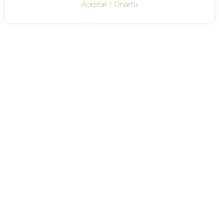
Aceptar / Onartu
(+34) 943 32 54 88
estudio@bieme.es
Federico García Lorca 4, Local 4A
20014 Donostia-San Sebastian
Uribitarte 22, 1D
48001 Bilbao
Aviso legal
Política de privacidad
Cookies