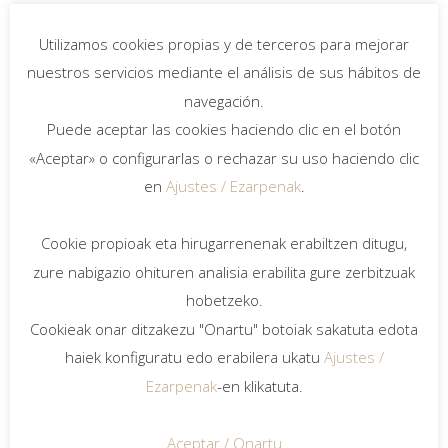
Info
Proyecto de ampliación y reforma de la
Utilizamos cookies propias y de terceros para mejorar
Ikastola Salbatore Mitxelena, Zarautz
nuestros servicios mediante el análisis de sus hábitos de
(Gipuzkoa).
navegación.
Puede aceptar las cookies haciendo clic en el botón
Fecha
«Aceptar» o configurarlas o rechazar su uso haciendo clic
2020.
en
Ajustes / Ezarpenak
.
Proyecto
Cookie propioak eta hirugarrenenak erabiltzen ditugu,
Bieme2014 Arquitectura.
zure nabigazio ohituren analisia erabilita gure zerbitzuak
hobetzeko.
Arquitectura dotacional, Equipamiento
Cookieak onar ditzakezu "Onartu" botoiak sakatuta edota
haiek konfiguratu edo erabilera ukatu
Ajustes /
Ezarpenak
-en klikatuta.
Aceptar / Onartu