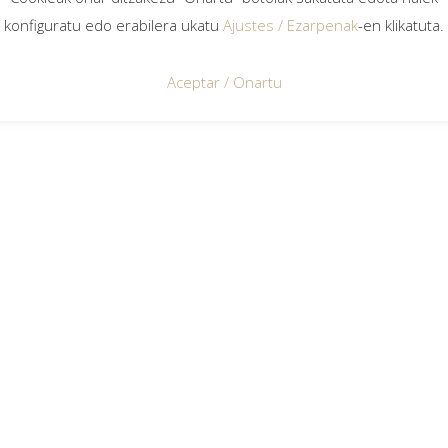
konfiguratu edo erabilera ukatu
Ajustes / Ezarpenak
-en klikatuta.
o
Aceptar / Onartu
lantas
están
re
L, un