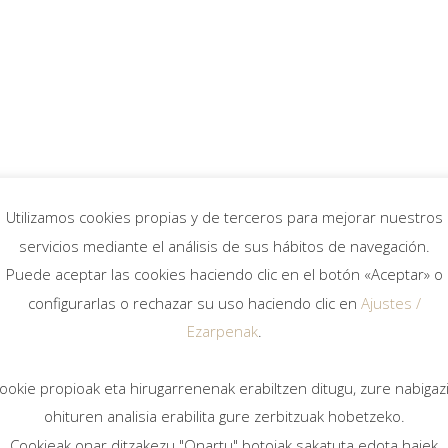
tia
Utilizamos cookies propias y de terceros para mejorar nuestros
servicios mediante el análisis de sus hábitos de navegación.
Puede aceptar las cookies haciendo clic en el botón «Aceptar» o
configurarlas o rechazar su uso haciendo clic en
Ajustes /
Ezarpenak
.
y al
de
ookie propioak eta hirugarrenenak erabiltzen ditugu, zure nabigaz
ohituren analisia erabilita gure zerbitzuak hobetzeko.
enta
Cookieak onar ditzakezu "Onartu" botoiak sakatuta edota haiek