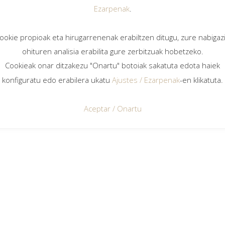
Ezarpenak
.
ookie propioak eta hirugarrenenak erabiltzen ditugu, zure nabigaz
ohituren analisia erabilita gure zerbitzuak hobetzeko.
Cookieak onar ditzakezu "Onartu" botoiak sakatuta edota haiek
konfiguratu edo erabilera ukatu
Ajustes / Ezarpenak
-en klikatuta.
Aceptar / Onartu