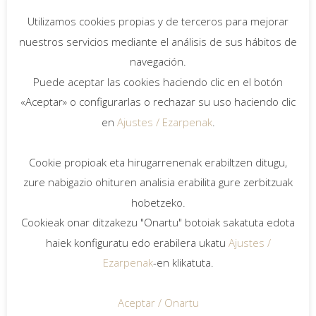
Info
Utilizamos cookies propias y de terceros para mejorar
Salmenta-bulegoak Askatasunaren hiribidean,
nuestros servicios mediante el análisis de sus hábitos de
Donostia (Gipuzkoa).
navegación.
Puede aceptar las cookies haciendo clic en el botón
Data
«Aceptar» o configurarlas o rechazar su uso haciendo clic
2016.
en
Ajustes / Ezarpenak
.
Proiektua
Bieme2014 Arquitectura.
Cookie propioak eta hirugarrenenak erabiltzen ditugu,
zure nabigazio ohituren analisia erabilita gure zerbitzuak
hobetzeko.
Barne diseinua
Cookieak onar ditzakezu "Onartu" botoiak sakatuta edota
haiek konfiguratu edo erabilera ukatu
Ajustes /
Ezarpenak
-en klikatuta.
Aceptar / Onartu